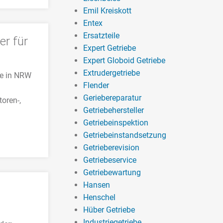
Emil Kreiskott
Entex
Ersatzteile
er für
Expert Getriebe
Expert Globoid Getriebe
Extrudergetriebe
be in NRW
Flender
Geriebereparatur
oren-,
Getriebehersteller
Getriebeinspektion
Getriebeinstandsetzung
Getrieberevision
Getriebeservice
Getriebewartung
Hansen
Henschel
Hüber Getriebe
Industriegetriebe