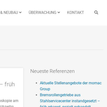
 & NEUBAU
ÜBERWACHUNG
KONTAKT
Neueste Referenzen
– früh
Aktuelle Stellenangebote der momac
Group
Bremsrollengetriebe aus
doskopie am
Stahlservicecenter instandgesetzt –
ühzeitig
früh erkannt, gezielt gehandelt