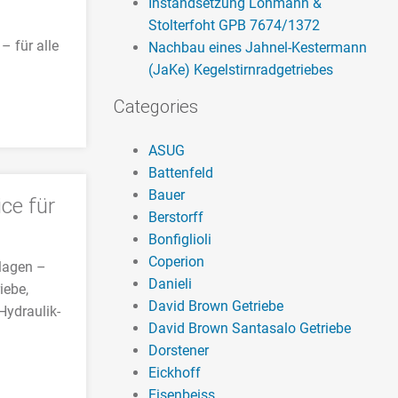
Instandsetzung Lohmann &
Stolterfoht GPB 7674/1372
– für alle
Nachbau eines Jahnel-Kestermann
(JaKe) Kegelstirnradgetriebes
Categories
ASUG
Battenfeld
Bauer
ce für
Berstorff
Bonfiglioli
Coperion
nlagen –
Danieli
iebe,
David Brown Getriebe
Hydraulik-
David Brown Santasalo Getriebe
Dorstener
Eickhoff
Eisenbeiss