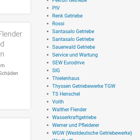
Pekrun Getriebe
PIV
Renk Getriebe
Rossi
Santasalo Getriebe
Flender
Santasalo Getriebe
nd
Sauerwald Getriebe
en
Service und Wartung
SEW Eurodrive
 Im
SIG
 Schäden
Thielenhaus
Thyssen Getriebewerke TGW
TS Henschel
Voith
Walther Flender
Wasserkraftgetriebe
Werner und Pfleiderer
WGW (Westdeutsche Getriebewerke)