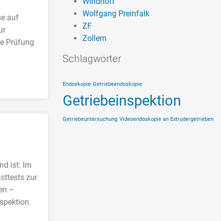
Windhoff
Wolfgang Preinfalk
se auf
ZF
ur
Zollern
ie Prüfung
Schlagwörter
Endoskopie
Getriebeendoskopie
Getriebeinspektion
Getriebeuntersuchung
Videoendoskopie an Extrudergetrieben
d ist: Im
asttests zur
gen –
spektion.