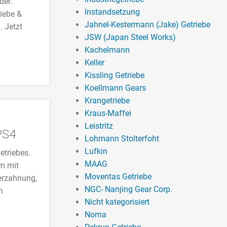
der:
Instandsetzung
iebe &
Jahnel-Kestermann (Jake) Getriebe
. Jetzt
JSW (Japan Steel Works)
Kachelmann
Keller
Kissling Getriebe
Koellmann Gears
Krangetriebe
Kraus-Maffei
Leistritz
PS4
Lohmann Stolterfoht
Lufkin
etriebes.
MAAG
m mit
Moventas Getriebe
erzahnung,
NGC- Nanjing Gear Corp.
n
Nicht kategorisiert
Noma