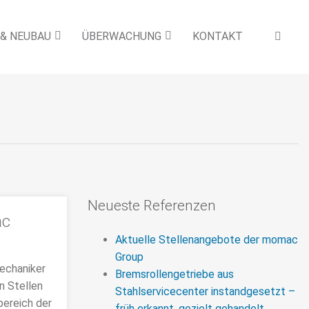
 & NEUBAU
ÜBERWACHUNG
KONTAKT
Neueste Referenzen
ac
Aktuelle Stellenangebote der momac
Group
mechaniker
Bremsrollengetriebe aus
n Stellen
Stahlservicecenter instandgesetzt –
bereich der
früh erkannt, gezielt gehandelt