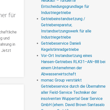
Neukauf – fundierte
Entscheidungsgrundlage für
Industriegetriebe
ner für
Getriebeinstandsetzung /
Getriebereparatur,
Instandsetzungswerk für alle
chaftliche
Industriegetriebe
ig und
Getriebeservice Danieli
ahrung in
Kegelstirnradgetriebe
. Jetzt
Vor-Ort Instandsetzung eines
Hansen-Getriebes RLK31–AN–88 bei
einem Unternehmen der
Abwasserwirtschaft
momac Group verstärkt
Getriebeservice durch die Übernahme
aller Field-Service Techniker der
insolventen Wuppertal Gear Service
GmbH (ehem. David Brown Santasalo