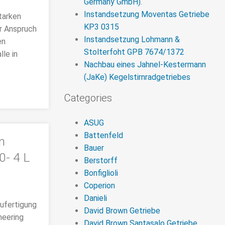
Germany GmbH).
Instandsetzung Moventas Getriebe
tarken
KP3 0315
r Anspruch
Instandsetzung Lohmann &
en
Stolterfoht GPB 7674/1372
lle in
Nachbau eines Jahnel-Kestermann
(JaKe) Kegelstirnradgetriebes
Categories
ASUG
Battenfeld
n
Bauer
0- 4 L
Berstorff
Bonfiglioli
Coperion
Danieli
eufertigung
David Brown Getriebe
neering
David Brown Santasalo Getriebe