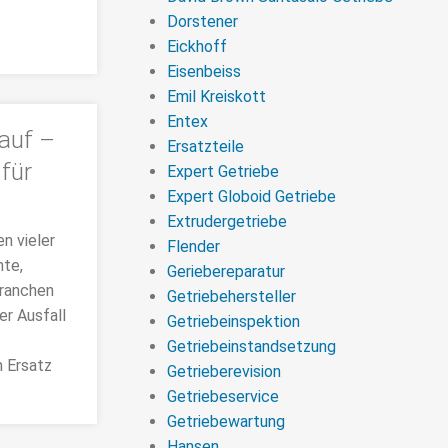
Dorstener
Eickhoff
Eisenbeiss
Emil Kreiskott
Entex
auf –
Ersatzteile
für
Expert Getriebe
Expert Globoid Getriebe
Extrudergetriebe
n vieler
Flender
nte,
Geriebereparatur
Branchen
Getriebehersteller
er Ausfall
Getriebeinspektion
Getriebeinstandsetzung
n Ersatz
Getrieberevision
Getriebeservice
Getriebewartung
Hansen