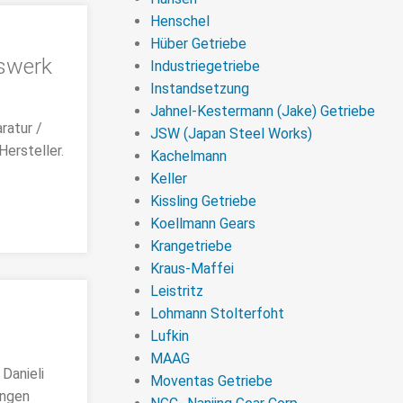
Henschel
Hüber Getriebe
gswerk
Industriegetriebe
Instandsetzung
Jahnel-Kestermann (Jake) Getriebe
ratur /
JSW (Japan Steel Works)
Hersteller.
Kachelmann
Keller
Kissling Getriebe
Koellmann Gears
Krangetriebe
Kraus-Maffei
Leistritz
Lohmann Stolterfoht
Lufkin
MAAG
 Danieli
Moventas Getriebe
ungen