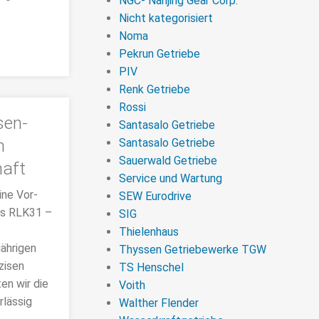
NGC- Nanjing Gear Corp.
Nicht kategorisiert
Noma
Pekrun Getriebe
PIV
Renk Getriebe
Rossi
sen-
Santasalo Getriebe
m
Santasalo Getriebe
Sauerwald Getriebe
aft
Service und Wartung
ine Vor-
SEW Eurodrive
ps RLK31 –
SIG
Thielenhaus
ährigen
Thyssen Getriebewerke TGW
zisen
TS Henschel
en wir die
Voith
rlässig
Walther Flender