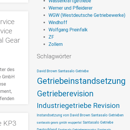
Wasserkraftgetriebe
Werner und Pfleiderer
WGW (Westdeutsche Getriebewerke)
rvice
Windhoff
vice
Wolfgang Preinfalk
ZF
al Gear
Zollern
Schlagwörter
ter des
David Brown Santasalo Getriebe
ce GmbH
Getriebeinstandsetzung
ese
ement,
Getrieberevision
ifenden
Industriegetriebe Revision
Instandsetzung von David Brown Santasalo Getrieben
e KP3
Santasalo Getriebe
santasalo gears gmbh wuppertal
Deutschland
Santasalo Getriebereparatur
Santasalo