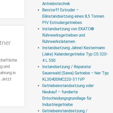
Antriebstechnik
Berstorff Extruder –
Eilinstandsetzung eines 8,5 Tonnen
PIV Extrudergetriebes
Instandsetzung von EKATO®
Rührwerksgetrieben und
tner
Rührwerkslaternen
Instandsetzung Jahnel Kestermann
(Jake) Kalandergetriebe Typ CS 320-
chaftliche
4 L 550
ig und
Instandsetzung / Reparatur
ahrung in
Sauerwald (Sawa) Getriebe – hier Typ
. Jetzt
KL30400MC220-311VP
Getriebeinstandsetzung oder
Neukauf – fundierte
Entscheidungsgrundlage für
Industriegetriebe
Getriebeinstandsetzung /