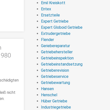
Emil Kreiskott
Entex
Ersatzteile
Expert Getriebe
Expert Globoid Getriebe
Extrudergetriebe
Flender
Geriebereparatur
n
Getriebehersteller
 980
Getriebeinspektion
Getriebeinstandsetzung
Getrieberevision
Getriebeservice
eschädigten
Getriebewartung
Hansen
eiß nicht
Henschel
en.
Hüber Getriebe
Industriegetriebe