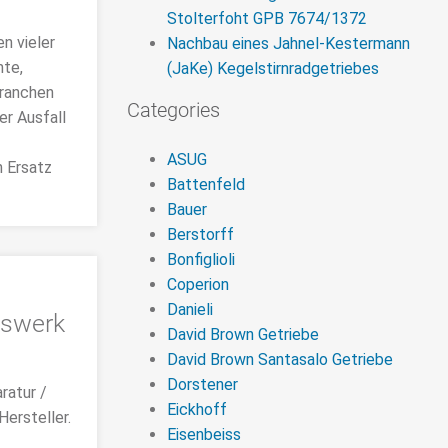
Stolterfoht GPB 7674/1372
n vieler
Nachbau eines Jahnel-Kestermann
nte,
(JaKe) Kegelstirnradgetriebes
Branchen
Categories
er Ausfall
ASUG
n Ersatz
Battenfeld
Bauer
Berstorff
Bonfiglioli
Coperion
Danieli
gswerk
David Brown Getriebe
David Brown Santasalo Getriebe
Dorstener
ratur /
Eickhoff
Hersteller.
Eisenbeiss