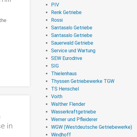
PIV
Renk Getriebe
Rossi
the
Santasalo Getriebe
Santasalo Getriebe
Sauerwald Getriebe
Service und Wartung
SEW Eurodrive
SIG
Thielenhaus
Thyssen Getriebewerke TGW
TS Henschel
Voith
Walther Flender
Wasserkraftgetriebe
m
Werner und Pfleiderer
e in
WGW (Westdeutsche Getriebewerke)
Windhoff