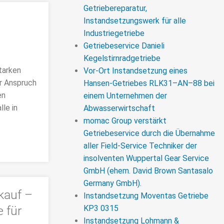
Getriebereparatur,
Instandsetzungswerk für alle
Industriegetriebe
Getriebeservice Danieli
Kegelstirnradgetriebe
tarken
Vor-Ort Instandsetzung eines
r Anspruch
Hansen-Getriebes RLK31–AN–88 bei
en
einem Unternehmen der
lle in
Abwasserwirtschaft
momac Group verstärkt
Getriebeservice durch die Übernahme
aller Field-Service Techniker der
insolventen Wuppertal Gear Service
GmbH (ehem. David Brown Santasalo
Germany GmbH).
kauf –
Instandsetzung Moventas Getriebe
 für
KP3 0315
Instandsetzung Lohmann &