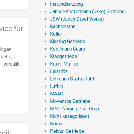
Instandsetzung
Jahnel-Kestermann (Jake) Getriebe
JSW (Japan Steel Works)
Kachelmann
vice für
Keller
Kissling Getriebe
Koellmann Gears
nlagen –
Krangetriebe
riebe,
Kraus-Maffei
Hydraulik-
Leistritz
Lohmann Stolterfoht
Lufkin
MAAG
Moventas Getriebe
NGC- Nanjing Gear Corp.
Nicht kategorisiert
Noma
Pekrun Getriebe
mill