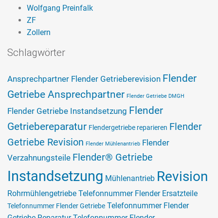
Wolfgang Preinfalk
ZF
Zollern
Schlagwörter
Flender
Ansprechpartner Flender Getrieberevision
Getriebe Ansprechpartner
Flender Getriebe DMGH
Flender
Flender Getriebe Instandsetzung
Getriebereparatur
Flender
Flendergetriebe reparieren
Getriebe Revision
Flender
Flender Mühlenantrieb
Flender® Getriebe
Verzahnungsteile
Instandsetzung
Revision
Mühlenantrieb
Rohrmühlengetriebe
Telefonnummer Flender Ersatzteile
Telefonnummer Flender
Telefonnummer Flender Getriebe
Getriebe Reparatur
Telefonnummer Flender