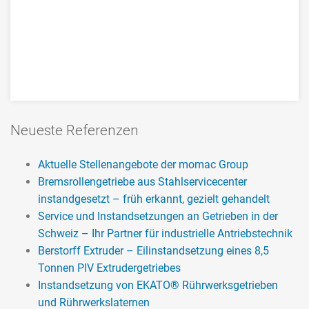
Revision eines Flender DMGH
Neueste Referenzen
Rohrmühlengetriebes
Aktuelle Stellenangebote der momac Group
Revision eines Flender DMGH Rohrmühlengetriebes
Bremsrollengetriebe aus Stahlservicecenter
aus der Zementindustrie >> mehr
instandgesetzt – früh erkannt, gezielt gehandelt
Service und Instandsetzungen an Getrieben in der
Schweiz – Ihr Partner für industrielle Antriebstechnik
Berstorff Extruder – Eilinstandsetzung eines 8,5
Tonnen PIV Extrudergetriebes
Instandsetzung von EKATO® Rührwerksgetrieben
und Rührwerkslaternen