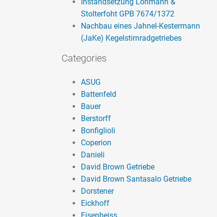
Instandsetzung Lohmann &
Stolterfoht GPB 7674/1372
Nachbau eines Jahnel-Kestermann
(JaKe) Kegelstirnradgetriebes
Categories
ASUG
Battenfeld
Bauer
Berstorff
Bonfiglioli
Coperion
Danieli
David Brown Getriebe
David Brown Santasalo Getriebe
Dorstener
Eickhoff
Eisenbeiss