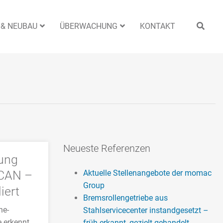
 & NEUBAU
ÜBERWACHUNG
KONTAKT
Neueste Referenzen
ung
SCAN –
Aktuelle Stellenangebote der momac
Group
iert
Bremsrollengetriebe aus
ne-
Stahlservicecenter instandgesetzt –
e erkennt
früh erkannt, gezielt gehandelt