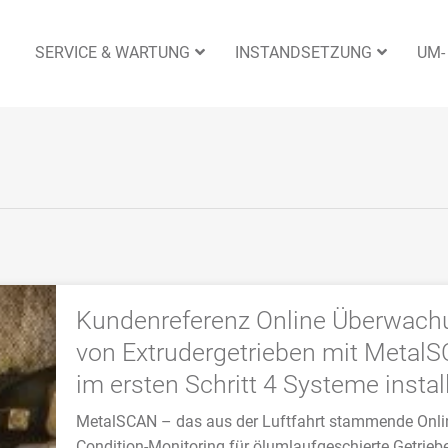
SERVICE & WARTUNG
INSTANDSETZUNG
UM-
Kundenreferenz Online Überwach
von Extrudergetrieben mit Metal
im ersten Schritt 4 Systeme install
MetalSCAN – das aus der Luftfahrt stammende Onli
Condition-Monitoring für ölumlaufgeschierte Getrieb