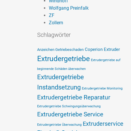
Windhoff
Wolfgang Preinfalk
ZF
Zollern
Schlagwörter
Coperion Extruder
Anzeichen Getriebeschaden
Extrudergetriebe
Extrudergetriebe auf
beginnende Schäden überwachen
Extrudergetriebe
Instandsetzung
Extrudergetriebe Monitoring
Extrudergetriebe Reparatur
Extrudergetriebe Schwingungsüberwachung
Extrudergetriebe Service
Extruderservice
Extrudergetriebe Überwachung