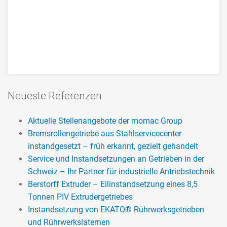
Repair and modification of an NGC
Neueste Referenzen
gearbox SDJ 95 from the plastics
industry
Aktuelle Stellenangebote der momac Group
Bremsrollengetriebe aus Stahlservicecenter
Reference for repair and modification of the bearings
instandgesetzt – früh erkannt, gezielt gehandelt
and the gear components of an NGC extruder
Service und Instandsetzungen an Getrieben in der
gearbox SDJ 95 from the plastics industry.
Schweiz – Ihr Partner für industrielle Antriebstechnik
The dimensioning of the axial bearing of the output
Berstorff Extruder – Eilinstandsetzung eines 8,5
shaft was not designed by the manufacturer in
Tonnen PIV Extrudergetriebes
accordance with the actual performance
Instandsetzung von EKATO® Rührwerksgetrieben
requirements, therefore gearbox failure after less than
und Rührwerkslaternen