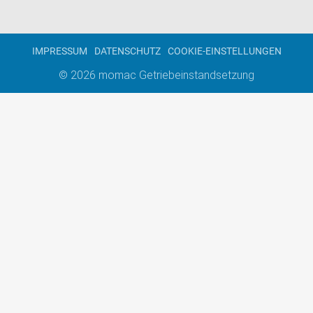
IMPRESSUM
DATENSCHUTZ
COOKIE-EINSTELLUNGEN
© 2026
momac Getriebeinstandsetzung