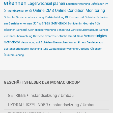
erkennen
Lagerwechsel planen
Lagerüberwachung
Luftblasen im
Online CMS
Online Condition Monitoring
Öl
Metalpartikel im Öl
Optische Getriebeuntersuchung
Partikelzählung Öl
Restlaufzeit Getriebe
Schaden
Schwarzes Getriebeöl
am Getriebe erkennen
Schäden im Getriebe früh
erkennen
Sensorik Getriebeüberwachung
Sensor zur Getriebeüberwachung
Sensor
Verunreinigtes
Zustandsüberwachung Getriebe
Smartes Getriebe
Smart Gear
Getriebeöl
Verzahnung auf Schäden überwachen
Wann fällt ein Getriebe aus
Zustandsorientierte Instandhaltung
Zustandsüberwachung Getriebe
Ölsensor
Öluntersuchung
GESCHÄFTSFELDER DER MOMAC GROUP
GETRIEBE
Instandsetzung / Umbau
HYDRAULIKZYLINDER
Instandsetzung / Umbau