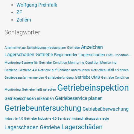
Wolfgang Preinfalk
ZF
Zollern
Schlagwörter
Anzeichen
Alternative zur Schwingungsmessung am Getriebe
Lagerschaden Getriebe
Beginnender Lagerschaden
CMS
Condition-
Monitoring-System für Getriebe
Condition Monitoring
Condition Monitoring
Getriebe
Getriebe 4.0
Getriebe auf Schäden untersuchen
Getriebeausfall erkennen
Getriebe CMS
Getriebeausfall vermeiden
Getriebebefundung
Getriebe Condition
Getriebeinspektion
Monitoring
Getriebe heiß gelaufen
Getriebeservice planen
Getriebeschäden erkennen
Getriebeuntersuchung
Getriebeüberwachung
Industrie 4.0 Getriebe
Industrie 4.0 Services
Instandhaltungsstrategie
Lagerschäden
Lagerschaden Getriebe