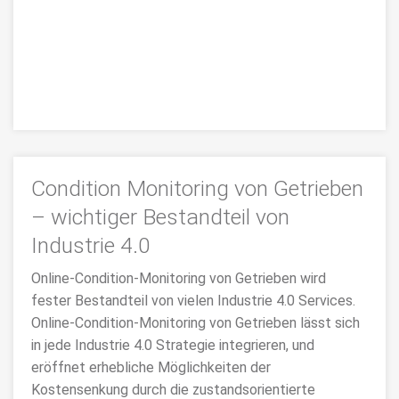
Was das Getriebeöl über den
Zustand Ihrer Getriebe aussagt
Condition Monitoring von Getrieben
– wichtiger Bestandteil von
Schwarzes oder stinkendes Getriebeöl, Wasser im,
altes Getriebeöl, Späne im Öl. Erfahren Sie hier was
Industrie 4.0
Sie am Getriebeöl Ihres Industriegetriebes ablesen
Online-Condition-Monitoring von Getrieben wird
können.
fester Bestandteil von vielen Industrie 4.0 Services.
>>>MEHR
Online-Condition-Monitoring von Getrieben lässt sich
in jede Industrie 4.0 Strategie integrieren, und
eröffnet erhebliche Möglichkeiten der
Kostensenkung durch die zustandsorientierte