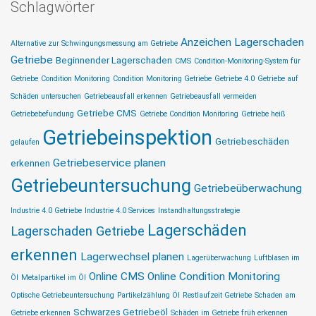
Schlagwörter
Anzeichen Lagerschaden
Alternative zur Schwingungsmessung am Getriebe
Getriebe
Beginnender Lagerschaden
CMS
Condition-Monitoring-System für
Getriebe
Condition Monitoring
Condition Monitoring Getriebe
Getriebe 4.0
Getriebe auf
Schäden untersuchen
Getriebeausfall erkennen
Getriebeausfall vermeiden
Getriebe CMS
Getriebebefundung
Getriebe Condition Monitoring
Getriebe heiß
Getriebeinspektion
Getriebeschäden
gelaufen
Getriebeservice planen
erkennen
Getriebeuntersuchung
Getriebeüberwachung
Industrie 4.0 Getriebe
Industrie 4.0 Services
Instandhaltungsstrategie
Lagerschäden
Lagerschaden Getriebe
erkennen
Lagerwechsel planen
Lagerüberwachung
Luftblasen im
Online CMS
Online Condition Monitoring
Öl
Metalpartikel im Öl
Optische Getriebeuntersuchung
Partikelzählung Öl
Restlaufzeit Getriebe
Schaden am
Schwarzes Getriebeöl
Getriebe erkennen
Schäden im Getriebe früh erkennen