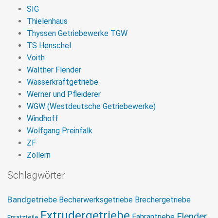
SIG
Thielenhaus
Thyssen Getriebewerke TGW
TS Henschel
Voith
Walther Flender
Wasserkraftgetriebe
Werner und Pfleiderer
WGW (Westdeutsche Getriebewerke)
Windhoff
Wolfgang Preinfalk
ZF
Zollern
Schlagwörter
Bandgetriebe
Becherwerksgetriebe
Brechergetriebe
Extrudergetriebe
Flender
Fahrantriebe
Ersatzteile