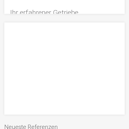
Ihr erfahrener Getriebe
Instandsetzer für industrielle
Getriebesysteme
Erfahrener Getriebe Instandsetzer für
Industriegetriebe in NRW – mit mobiler
Instandsetzung, präziser Revision und
zustandsbasierter Wartung. Ergänzt durch
Elektromotoren-, Hydraulik- und Robotikservice der
momac Group.
>>> MEHR
Getriebereparatur
Neueste Referenzen