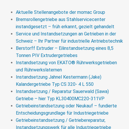
Getrieberevision & Instandsetzung von
Industriegetrieben aller Hersteller von Getrieben. Wir
Aktuelle Stellenangebote der momac Group
setzen alle Getriebe bis zu 20 Tonnen Stückgewicht
Bremsrollengetriebe aus Stahlservicecenter
schnell und neuwertig instand.
instandgesetzt – früh erkannt, gezielt gehandelt
Service und Instandsetzungen an Getrieben in der
>>> MEHR
Schweiz – Ihr Partner für industrielle Antriebstechnik
Berstorff Extruder – Eilinstandsetzung eines 8,5
Tonnen PIV Extrudergetriebes
Instandsetzung von EKATO® Rührwerksgetrieben
und Rührwerkslaternen
Instandsetzung Jahnel Kestermann (Jake)
Kalandergetriebe Typ CS 320- 4 L 550
Instandsetzung / Reparatur Sauerwald (Sawa)
Getriebe – hier Typ KL30400MC220-311VP
Getriebeinstandsetzung oder Neukauf – fundierte
Entscheidungsgrundlage für Industriegetriebe
Getriebeinstandsetzung / Getriebereparatur,
Instandsetzungswerk für alle Industriegetriebe