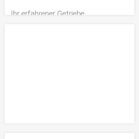
Ihr erfahrener Getriebe
Instandsetzer für industrielle
Getriebesysteme
Erfahrener Getriebe Instandsetzer für
Industriegetriebe in NRW – mit mobiler
Instandsetzung, präziser Revision und
zustandsbasierter Wartung. Ergänzt durch
Elektromotoren-, Hydraulik- und Robotikservice der
momac Group.
>>> MEHR
Getriebereparatur