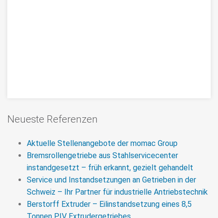
Was kostet eine Getriebereparatur?
Neueste Referenzen
Die Kosten einer Getriebereparatur hängen
maßgeblich vom Umfang des Getriebeschadens ab.
Aktuelle Stellenangebote der momac Group
Wir reparieren Ihr Getriebe nach durchgeführter
Bremsrollengetriebe aus Stahlservicecenter
Demontage und Befundung zum Festpreis.
instandgesetzt – früh erkannt, gezielt gehandelt
Service und Instandsetzungen an Getrieben in der
>>> MEHR
Schweiz – Ihr Partner für industrielle Antriebstechnik
Berstorff Extruder – Eilinstandsetzung eines 8,5
Tonnen PIV Extrudergetriebes