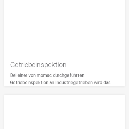
Getrieberevision & Instandsetzung von
Industriegetrieben aller Hersteller von Getrieben. Wir
setzen alle Getriebe bis zu 20 Tonnen Stückgewicht
schnell und neuwertig instand.
>>> MEHR
Getriebeinspektion
Bei einer von momac durchgeführten
Getriebeinspektion an Industriegetrieben wird das
Getriebe durch einen Getriebefachmann von außen
und innen eingehend auf Verschleiß oder Schäden
untersucht.
>> mehr