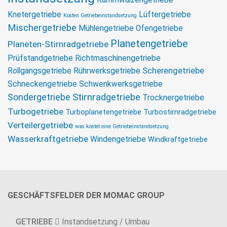
Kammwalzengetriebe
Knetergetriebe
Lüftergetriebe
Kosten Getriebeinstandsetzung
Mischergetriebe
Mühlengetriebe
Ofengetriebe
Planetengetriebe
Planeten-Stirnradgetriebe
Prüfstandgetriebe
Richtmaschinengetriebe
Scherengetriebe
Rollgangsgetriebe
Rührwerksgetriebe
Schneckengetriebe
Schwenkwerksgetriebe
Sondergetriebe
Stirnradgetriebe
Trocknergetriebe
Turbogetriebe
Turboplanetengetriebe
Turbostirnradgetriebe
Verteilergetriebe
was kostet eine Getriebeinstandsetzung
Wasserkraftgetriebe
Windengetriebe
Windkraftgetriebe
GESCHÄFTSFELDER DER MOMAC GROUP
GETRIEBE
Instandsetzung / Umbau