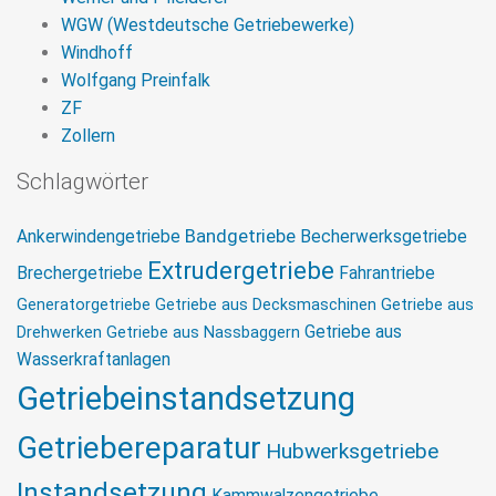
WGW (Westdeutsche Getriebewerke)
Windhoff
Wolfgang Preinfalk
ZF
Zollern
Schlagwörter
Bandgetriebe
Ankerwindengetriebe
Becherwerksgetriebe
Extrudergetriebe
Brechergetriebe
Fahrantriebe
Generatorgetriebe
Getriebe aus Decksmaschinen
Getriebe aus
Getriebe aus
Drehwerken
Getriebe aus Nassbaggern
Wasserkraftanlagen
Getriebeinstandsetzung
Getriebereparatur
Hubwerksgetriebe
Instandsetzung