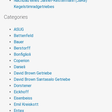
Nachbau eines Jahnel-Kestermann (JaKe)
Kegelstirnradgetriebes
Categories
ASUG
Battenfeld
Bauer
Berstorff
Bonfiglioli
Coperion
Danieli
David Brown Getriebe
David Brown Santasalo Getriebe
Dorstener
Eickhoff
Eisenbeiss
Emil Kreiskott
Entex