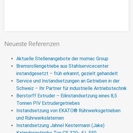
Repair of PIV extruder gearbox type
Neueste Referenzen
76P 3850 CW from a Coperion
extruder of a compounding plant
Aktuelle Stellenangebote der momac Group
Bremsrollengetriebe aus Stahlservicecenter
Repair of PIV gearboxes, here express repair of a PIV
instandgesetzt – früh erkannt, gezielt gehandelt
extruder gearbox type 76P 3850 CW from a Coperion
Service und Instandsetzungen an Getrieben in der
extruder. Repair time: 14 days
Schweiz – Ihr Partner für industrielle Antriebstechnik
Berstorff Extruder – Eilinstandsetzung eines 8,5
>> MORE
Tonnen PIV Extrudergetriebes
Instandsetzung von EKATO® Rührwerksgetrieben
und Rührwerkslaternen
Instandsetzung Jahnel Kestermann (Jake)
Kalandergetriebe Typ CS 320- 4 L 550