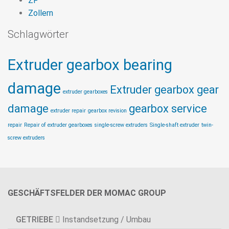
ZF
Zollern
Schlagwörter
Extruder gearbox bearing
damage
Extruder gearbox gear
extruder gearboxes
damage
gearbox service
extruder repair
gearbox revision
repair
Repair of extruder gearboxes
single-screw extruders
Single-shaft extruder
twin-
screw extruders
GESCHÄFTSFELDER DER MOMAC GROUP
GETRIEBE
Instandsetzung / Umbau