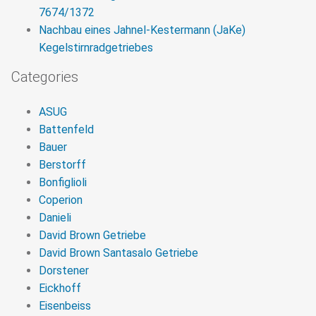
7674/1372
Nachbau eines Jahnel-Kestermann (JaKe)
Kegelstirnradgetriebes
Categories
ASUG
Battenfeld
Bauer
Berstorff
Bonfiglioli
Coperion
Danieli
David Brown Getriebe
David Brown Santasalo Getriebe
Dorstener
Eickhoff
Eisenbeiss