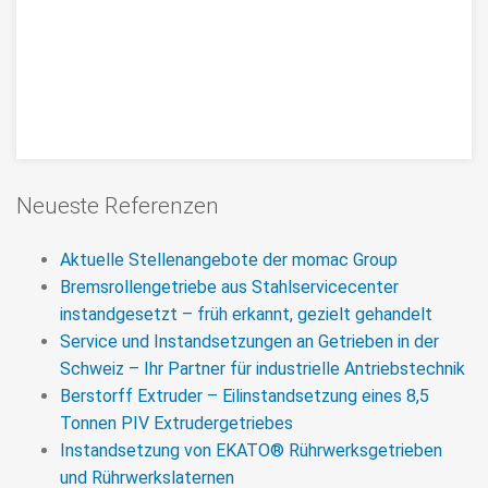
Repair of PIV extruder gearbox type
Neueste Referenzen
76P 3850 CW from a Coperion
extruder of a compounding plant
Aktuelle Stellenangebote der momac Group
Bremsrollengetriebe aus Stahlservicecenter
Repair of PIV gearboxes, here express repair of a PIV
instandgesetzt – früh erkannt, gezielt gehandelt
extruder gearbox type 76P 3850 CW from a Coperion
Service und Instandsetzungen an Getrieben in der
extruder. Repair time: 14 days
Schweiz – Ihr Partner für industrielle Antriebstechnik
Berstorff Extruder – Eilinstandsetzung eines 8,5
>> MORE
Tonnen PIV Extrudergetriebes
Instandsetzung von EKATO® Rührwerksgetrieben
und Rührwerkslaternen