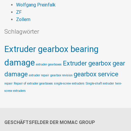
Wolfgang Preinfalk
ZF
Zollern
Schlagwörter
Extruder gearbox bearing
damage
Extruder gearbox gear
extruder gearboxes
damage
gearbox service
extruder repair
gearbox revision
repair
Repair of extruder gearboxes
single-screw extruders
Single-shaft extruder
twin-
screw extruders
GESCHÄFTSFELDER DER MOMAC GROUP