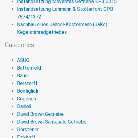
Instandsetzung Moventas Getriebe KP3 0315
Instandsetzung Lohmann & Stolterfoht GPB
7674/1372
Nachbau eines Jahnel-Kestermann (JaKe)
Kegelstirnradgetriebes
Categories
ASUG
Battenfeld
Bauer
Berstorff
Bonfiglioli
Coperion
Danieli
David Brown Getriebe
David Brown Santasalo Getriebe
Dorstener
Eickhoff