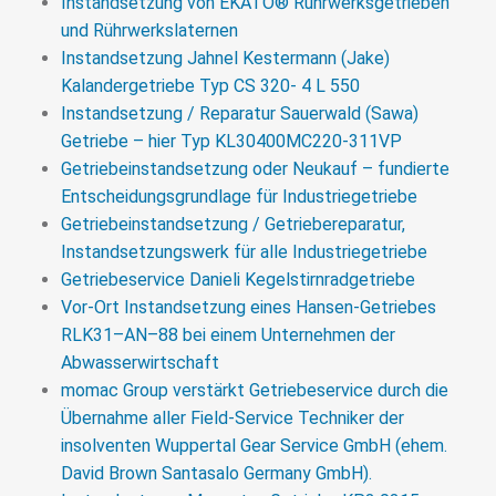
Instandsetzung von EKATO® Rührwerksgetrieben
anbieten zu können.
und Rührwerkslaternen
>>> MEHR
Instandsetzung Jahnel Kestermann (Jake)
Kalandergetriebe Typ CS 320- 4 L 550
Instandsetzung / Reparatur Sauerwald (Sawa)
Getriebe – hier Typ KL30400MC220-311VP
Getriebeinstandsetzung oder Neukauf – fundierte
Entscheidungsgrundlage für Industriegetriebe
Getriebeinstandsetzung / Getriebereparatur,
Instandsetzungswerk für alle Industriegetriebe
Getriebeservice Danieli Kegelstirnradgetriebe
Vor-Ort Instandsetzung eines Hansen-Getriebes
RLK31–AN–88 bei einem Unternehmen der
Abwasserwirtschaft
momac Group verstärkt Getriebeservice durch die
Übernahme aller Field-Service Techniker der
insolventen Wuppertal Gear Service GmbH (ehem.
David Brown Santasalo Germany GmbH).