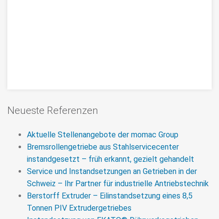
Instandsetzung PIV
Neueste Referenzen
Krangetriebe Typ D 355-2H,
Neufertigung von Verzahnung und
Aktuelle Stellenangebote der momac Group
Bremsrollengetriebe aus Stahlservicecenter
Getriebegehäuse
instandgesetzt – früh erkannt, gezielt gehandelt
Instandsetzung eines PIV Krangetriebes /
Service und Instandsetzungen an Getrieben in der
Hubwerksgetriebes Typ D 355-2H, Neufertigung der
Schweiz – Ihr Partner für industrielle Antriebstechnik
Verzahnung, Aufmaß des alten Gussgehäuses um
Berstorff Extruder – Eilinstandsetzung eines 8,5
neue Getriebegehäuse für PIV D 355-2H
Tonnen PIV Extrudergetriebes
Krangetriebe zukünftig in Schweißkonstruktion