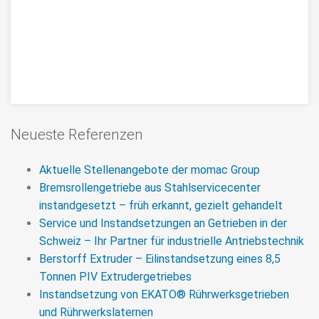
Instandsetzung PIV
Neueste Referenzen
Krangetriebe Typ D 355-2H,
Neufertigung von Verzahnung und
Aktuelle Stellenangebote der momac Group
Bremsrollengetriebe aus Stahlservicecenter
Getriebegehäuse
instandgesetzt – früh erkannt, gezielt gehandelt
Instandsetzung eines PIV Krangetriebes /
Service und Instandsetzungen an Getrieben in der
Hubwerksgetriebes Typ D 355-2H, Neufertigung der
Schweiz – Ihr Partner für industrielle Antriebstechnik
Verzahnung, Aufmaß des alten Gussgehäuses um
Berstorff Extruder – Eilinstandsetzung eines 8,5
neue Getriebegehäuse für PIV D 355-2H
Tonnen PIV Extrudergetriebes
Krangetriebe zukünftig in Schweißkonstruktion
Instandsetzung von EKATO® Rührwerksgetrieben
anbieten zu können.
und Rührwerkslaternen