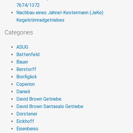
7674/1372
Nachbau eines Jahnel-Kestermann (JaKe)
Kegelstirnradgetriebes
Categories
ASUG
Battenfeld
Bauer
Berstorff
Bonfiglioli
Coperion
Danieli
David Brown Getriebe
David Brown Santasalo Getriebe
Dorstener
Eickhoff
Eisenbeiss