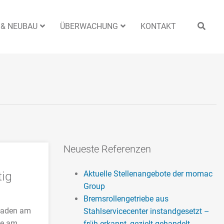
 & NEUBAU
ÜBERWACHUNG
KONTAKT
Neueste Referenzen
tig
Aktuelle Stellenangebote der momac
Group
Bremsrollengetriebe aus
haden am
Stahlservicecenter instandgesetzt –
he am
früh erkannt, gezielt gehandelt