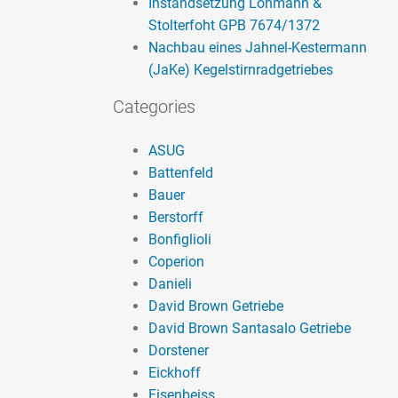
Instandsetzung Lohmann &
Stolterfoht GPB 7674/1372
Nachbau eines Jahnel-Kestermann
(JaKe) Kegelstirnradgetriebes
Categories
ASUG
Battenfeld
Bauer
Berstorff
Bonfiglioli
Coperion
Danieli
David Brown Getriebe
David Brown Santasalo Getriebe
Dorstener
Eickhoff
Eisenbeiss