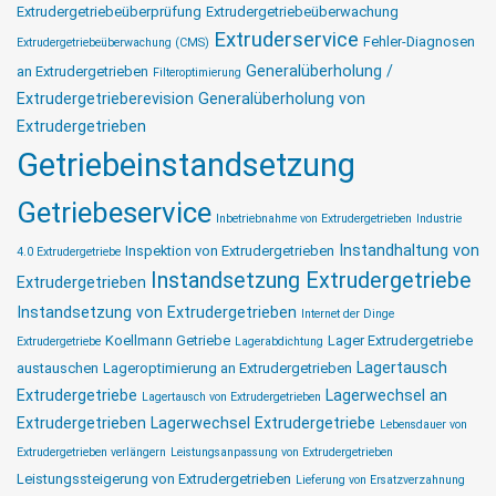
Extrudergetriebeüberprüfung
Extrudergetriebeüberwachung
Extruderservice
Fehler-Diagnosen
Extrudergetriebeüberwachung (CMS)
Generalüberholung /
an Extrudergetrieben
Filteroptimierung
Extrudergetrieberevision
Generalüberholung von
Extrudergetrieben
Getriebeinstandsetzung
Getriebeservice
Inbetriebnahme von Extrudergetrieben
Industrie
Instandhaltung von
Inspektion von Extrudergetrieben
4.0 Extrudergetriebe
Instandsetzung Extrudergetriebe
Extrudergetrieben
Instandsetzung von Extrudergetrieben
Internet der Dinge
Koellmann Getriebe
Lager Extrudergetriebe
Extrudergetriebe
Lagerabdichtung
Lagertausch
austauschen
Lageroptimierung an Extrudergetrieben
Extrudergetriebe
Lagerwechsel an
Lagertausch von Extrudergetrieben
Extrudergetrieben
Lagerwechsel Extrudergetriebe
Lebensdauer von
Extrudergetrieben verlängern
Leistungsanpassung von Extrudergetrieben
Leistungssteigerung von Extrudergetrieben
Lieferung von Ersatzverzahnung