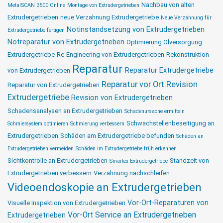
Nachbau von alten
MetalSCAN 3500 Online
Montage von Extrudergetrieben
Extrudergetrieben
neue Verzahnung Extrudergetriebe
Neue Verzahnung für
Notinstandsetzung von Extrudergetrieben
Extrudergetriebe fertigen
Notreparatur von Extrudergetrieben
Optimierung Ölversorgung
Extrudergetriebe
Re-Engineering von Extrudergetrieben
Rekonstruktion
Reparatur
Reparatur Extrudergetriebe
von Extrudergetrieben
Reparatur vor Ort
Revision
Reparatur von Extrudergetrieben
Extrudergetriebe
Revision von Extrudergetrieben
Schadensanalysen an Extrudergetrieben
Schadenursache ermitteln
Schwachstellenbeseitigung an
Schmiersystem optimieren
Schmierung verbessern
Extrudergetrieben
Schäden am Extrudergetriebe befunden
Schäden an
Extrudergetrieben vermeiden
Schäden im Extrudergetriebe früh erkennen
Sichtkontrolle an Extrudergetrieben
Standzeit von
Smartes Extrudergetriebe
Extrudergetrieben verbessern
Verzahnung nachschleifen
Videoendoskopie an Extrudergetrieben
Vor-Ort-Reparaturen von
Visuelle Inspektion von Extrudergetrieben
Vor-Ort Service an Extrudergetrieben
Extrudergetrieben