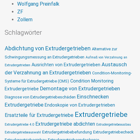
Wolfgang Preinfalk
ZF
Zollern
Schlagwörter
Abdichtung von Extrudergetrieben
Alternative zur
Schwingungsmessung an Extrudergetrieben
Aufmaß von Verzahnung an
Austausch
Ausrichten von Extrudergetrieben
Extrudergetrieben
der Verzahnung an Extrudergetrieben
Condition-Monitoring-
Condition Monitoring
Systeme für Extrudergetriebe (CMS)
Demontage von Extrudergetrieben
Extrudergetriebe
Einschnecken
Diagnose von Extrudergetriebeschäden
Extrudergetriebe
Endoskopie von Extrudergetrieben
Extrudergetriebe
Ersatzteile für Extrudergetriebe
Extrudergetriebe abdichten
Extrudergetriebe 4.0
Extrudergetriebeausbau
Extrudergetriebebefundung
Extrudergetriebecheck
Extrudergetriebeauswahl
Extrudergetriebeeinbau
Extrudergetriebeendoskopie