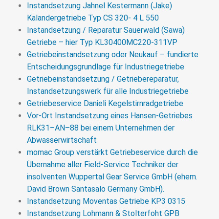
Instandsetzung Jahnel Kestermann (Jake)
Extrudergetriebe UNEX 65/120/EO
Kalandergetriebe Typ CS 320- 4 L 550
Instandsetzung / Reparatur Sauerwald (Sawa)
Reparatur eines Koellmann Gears Extrudergetriebes
Getriebe – hier Typ KL30400MC220-311VP
nach Getriebeausfall aufgrund von Materialeintrag in
Getriebeinstandsetzung oder Neukauf – fundierte
das Getriebe.
Entscheidungsgrundlage für Industriegetriebe
>>> MEHR
Getriebeinstandsetzung / Getriebereparatur,
Instandsetzungswerk für alle Industriegetriebe
Getriebeservice Danieli Kegelstirnradgetriebe
Vor-Ort Instandsetzung eines Hansen-Getriebes
RLK31–AN–88 bei einem Unternehmen der
Abwasserwirtschaft
momac Group verstärkt Getriebeservice durch die
Übernahme aller Field-Service Techniker der
insolventen Wuppertal Gear Service GmbH (ehem.
David Brown Santasalo Germany GmbH).
Instandsetzung Moventas Getriebe KP3 0315
Instandsetzung Lohmann & Stolterfoht GPB