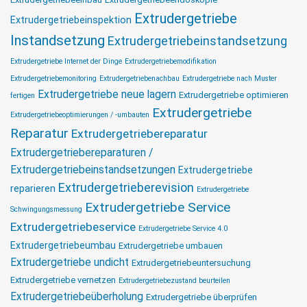
Extrudergetriebe
Extrudergetriebeinspektion
Instandsetzung
Extrudergetriebeinstandsetzung
Extrudergetriebe Internet der Dinge
Extrudergetriebemodifikation
Extrudergetriebemonitoring
Extrudergetriebenachbau
Extrudergetriebe nach Muster
Extrudergetriebe neue lagern
Extrudergetriebe optimieren
fertigen
Extrudergetriebe
Extrudergetriebeoptimierungen / -umbauten
Reparatur
Extrudergetriebereparatur
Extrudergetriebereparaturen /
Extrudergetriebeinstandsetzungen
Extrudergetriebe
Extrudergetrieberevision
reparieren
Extrudergetriebe
Extrudergetriebe Service
Schwingungsmessung
Extrudergetriebeservice
Extrudergetriebe Service 4.0
Extrudergetriebeumbau
Extrudergetriebe umbauen
Extrudergetriebe undicht
Extrudergetriebeuntersuchung
Extrudergetriebe vernetzen
Extrudergetriebezustand beurteilen
Extrudergetriebeüberholung
Extrudergetriebe überprüfen