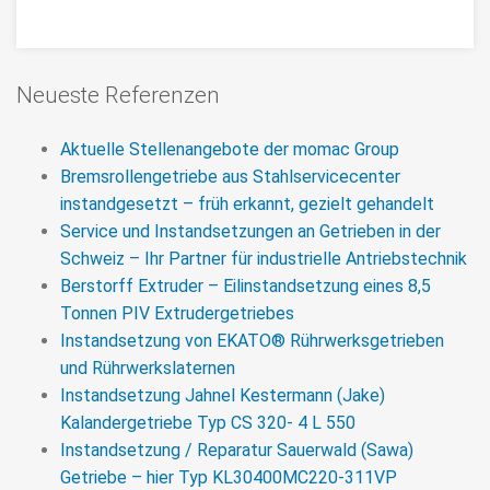
Neueste Referenzen
Aktuelle Stellenangebote der momac Group
Bremsrollengetriebe aus Stahlservicecenter
instandgesetzt – früh erkannt, gezielt gehandelt
Service und Instandsetzungen an Getrieben in der
Schweiz – Ihr Partner für industrielle Antriebstechnik
Berstorff Extruder – Eilinstandsetzung eines 8,5
Tonnen PIV Extrudergetriebes
Instandsetzung von EKATO® Rührwerksgetrieben
Instandsetzung / Reparatur
und Rührwerkslaternen
Koellmann Gears Einschnecken-
Instandsetzung Jahnel Kestermann (Jake)
Extrudergetriebe UNEX 65/120/EO
Kalandergetriebe Typ CS 320- 4 L 550
Instandsetzung / Reparatur Sauerwald (Sawa)
Reparatur eines Koellmann Gears Extrudergetriebes
Getriebe – hier Typ KL30400MC220-311VP
nach Getriebeausfall aufgrund von Materialeintrag in