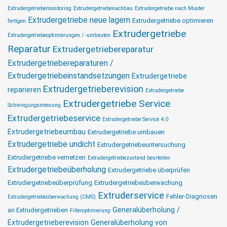
Extrudergetriebemonitoring
Extrudergetriebenachbau
Extrudergetriebe nach Muster
Extrudergetriebe neue lagern
Extrudergetriebe optimieren
fertigen
Extrudergetriebe
Extrudergetriebeoptimierungen / -umbauten
Reparatur
Extrudergetriebereparatur
Extrudergetriebereparaturen /
Extrudergetriebeinstandsetzungen
Extrudergetriebe
Extrudergetrieberevision
reparieren
Extrudergetriebe
Extrudergetriebe Service
Schwingungsmessung
Extrudergetriebeservice
Extrudergetriebe Service 4.0
Extrudergetriebeumbau
Extrudergetriebe umbauen
Extrudergetriebe undicht
Extrudergetriebeuntersuchung
Extrudergetriebe vernetzen
Extrudergetriebezustand beurteilen
Extrudergetriebeüberholung
Extrudergetriebe überprüfen
Extrudergetriebeüberprüfung
Extrudergetriebeüberwachung
Extruderservice
Fehler-Diagnosen
Extrudergetriebeüberwachung (CMS)
Generalüberholung /
an Extrudergetrieben
Filteroptimierung
Extrudergetrieberevision
Generalüberholung von