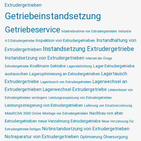
Extrudergetrieben
Getriebeinstandsetzung
Getriebeservice
Inbetriebnahme von Extrudergetrieben
Industrie
Instandhaltung von
Inspektion von Extrudergetrieben
4.0 Extrudergetriebe
Instandsetzung Extrudergetriebe
Extrudergetrieben
Instandsetzung von Extrudergetrieben
Internet der Dinge
Koellmann Getriebe
Lager Extrudergetriebe
Extrudergetriebe
Lagerabdichtung
Lagertausch
austauschen
Lageroptimierung an Extrudergetrieben
Extrudergetriebe
Lagerwechsel an
Lagertausch von Extrudergetrieben
Extrudergetrieben
Lagerwechsel Extrudergetriebe
Lebensdauer von
Extrudergetrieben verlängern
Leistungsanpassung von Extrudergetrieben
Leistungssteigerung von Extrudergetrieben
Lieferung von Ersatzverzahnung
Nachbau von alten
MetalSCAN 3500 Online
Montage von Extrudergetrieben
Extrudergetrieben
neue Verzahnung Extrudergetriebe
Neue Verzahnung für
Notinstandsetzung von Extrudergetrieben
Extrudergetriebe fertigen
Notreparatur von Extrudergetrieben
Optimierung Ölversorgung