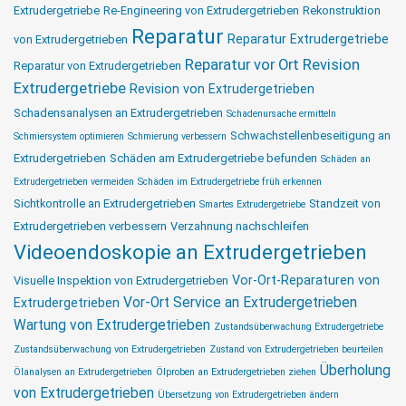
Extrudergetriebe
Re-Engineering von Extrudergetrieben
Rekonstruktion
Reparatur
Reparatur Extrudergetriebe
von Extrudergetrieben
Reparatur vor Ort
Revision
Reparatur von Extrudergetrieben
Extrudergetriebe
Revision von Extrudergetrieben
Schadensanalysen an Extrudergetrieben
Schadenursache ermitteln
Schwachstellenbeseitigung an
Schmiersystem optimieren
Schmierung verbessern
Extrudergetrieben
Schäden am Extrudergetriebe befunden
Schäden an
Extrudergetrieben vermeiden
Schäden im Extrudergetriebe früh erkennen
Sichtkontrolle an Extrudergetrieben
Standzeit von
Smartes Extrudergetriebe
Extrudergetrieben verbessern
Verzahnung nachschleifen
Videoendoskopie an Extrudergetrieben
Vor-Ort-Reparaturen von
Visuelle Inspektion von Extrudergetrieben
Vor-Ort Service an Extrudergetrieben
Extrudergetrieben
Wartung von Extrudergetrieben
Zustandsüberwachung Extrudergetriebe
Zustandsüberwachung von Extrudergetrieben
Zustand von Extrudergetrieben beurteilen
Überholung
Ölanalysen an Extrudergetrieben
Ölproben an Extrudergetrieben ziehen
von Extrudergetrieben
Übersetzung von Extrudergetrieben ändern