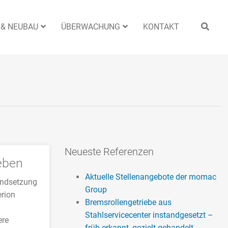
 & NEUBAU
ÜBERWACHUNG
KONTAKT
Neueste Referenzen
eben
Aktuelle Stellenangebote der momac
tandsetzung
Group
erion
Bremsrollengetriebe aus
Stahlservicecenter instandgesetzt –
ere
früh erkannt, gezielt gehandelt