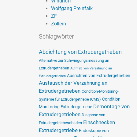
Windhoff
Wolfgang Preinfalk
ZF
Zollern
Schlagwörter
Abdichtung von Extrudergetrieben
Alternative zur Schwingungsmessung an
Extrudergetrieben
Aufmaß von Verzahnung an
Ausrichten von Extrudergetrieben
Extrudergetrieben
Austausch der Verzahnung an
Extrudergetrieben
Condition-Monitoring-
Condition
Systeme für Extrudergetriebe (CMS)
Demontage von
Monitoring Extrudergetriebe
Extrudergetrieben
Diagnose von
Einschnecken
Extrudergetriebeschäden
Extrudergetriebe
Endoskopie von