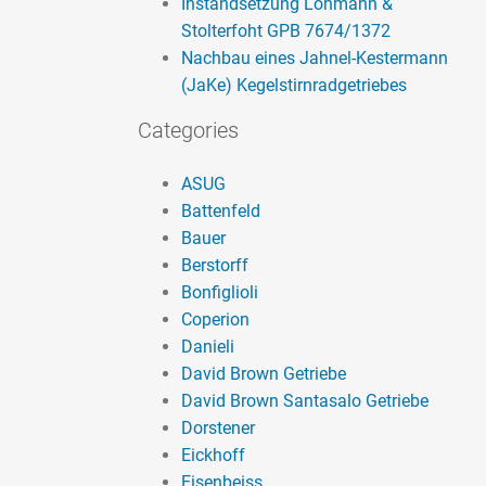
Instandsetzung Lohmann &
Stolterfoht GPB 7674/1372
Nachbau eines Jahnel-Kestermann
(JaKe) Kegelstirnradgetriebes
Categories
ASUG
Battenfeld
Bauer
Berstorff
Bonfiglioli
Coperion
Danieli
David Brown Getriebe
David Brown Santasalo Getriebe
Dorstener
Eickhoff
Eisenbeiss